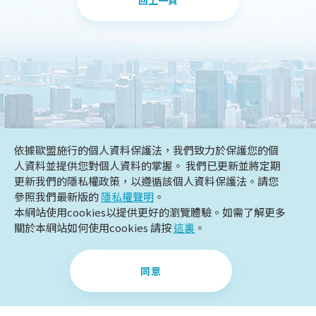
回上一頁
依據歐盟施行的個人資料保護法，我們致力於保護您的個
人資料並提供您對個人資料的掌握。 我們已更新並將定期
更新我們的隱私權政策，以遵循該個人資料保護法。請您
參照我們最新版的
隱私權聲明
。
本網站使用cookies以提供更好的瀏覽體驗。如需了解更多
關於本網站如何使用cookies 請按
+886-2-2211-8811
這裏
。
+886-2-2211-8831
FAX
TEL
service@deovos.com.tw
E-MAIL
同意
231749新北市新店區安興路125-6號14樓